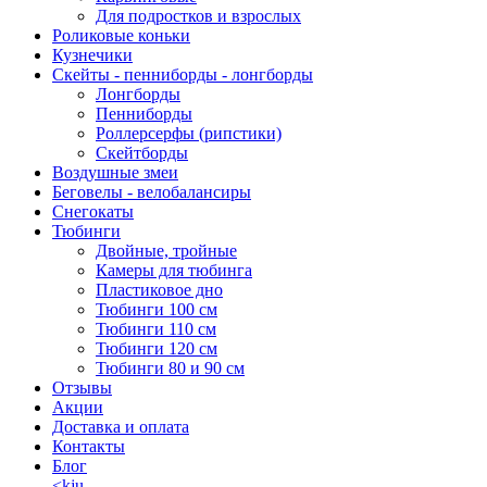
Для подростков и взрослых
Роликовые коньки
Кузнечики
Скейты - пенниборды - лонгборды
Лонгборды
Пенниборды
Роллерсерфы (рипстики)
Скейтборды
Воздушные змеи
Беговелы - велобалансиры
Снегокаты
Тюбинги
Двойные, тройные
Камеры для тюбинга
Пластиковое дно
Тюбинги 100 см
Тюбинги 110 cм
Тюбинги 120 см
Тюбинги 80 и 90 см
Отзывы
Акции
Доставка и оплата
Контакты
Блог
<kju