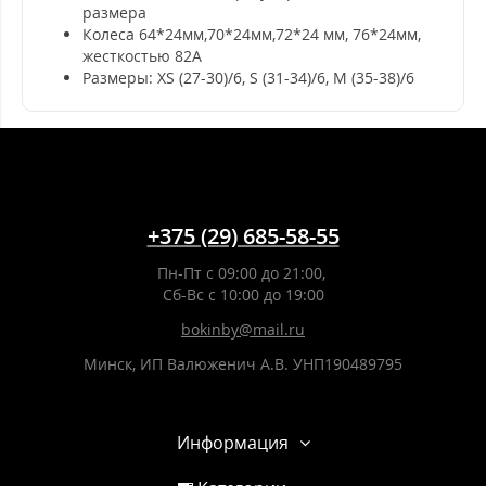
размера
Колеса 64*24мм,70*24мм,72*24 мм, 76*24мм,
жесткостью 82А
Размеры: XS (27-30)/6, S (31-34)/6, M (35-38)/6
+375 (29) 685-58-55
Пн-Пт с 09:00 до 21:00,
Сб-Вс с 10:00 до 19:00
bokinby@mail.ru
Минск, ИП Валюженич А.В. УНП190489795
Информация