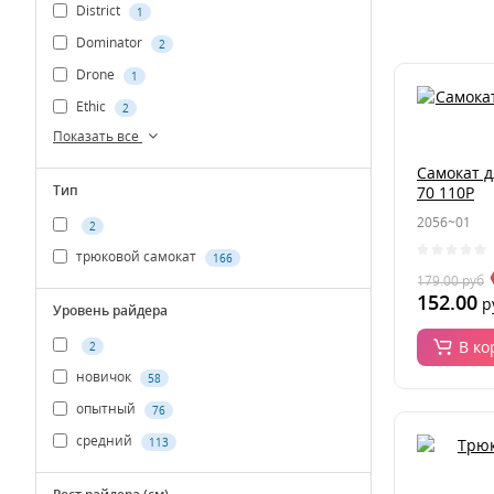
District
1
Dominator
2
Drone
1
Ethic
2
Показать все
Самокат д
Тип
70 110P
2056~01
2
трюковой самокат
166
179.00
руб
152.00
р
Уровень райдера
В ко
2
новичок
58
опытный
76
средний
113