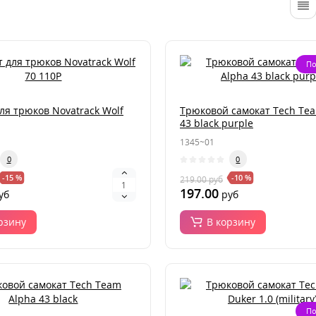
По
ля трюков Novatrack Wolf
Трюковой самокат Tech Te
43 black purple
1345~01
0
0
-15 %
-10 %
219.00
руб
197.00
уб
руб
рзину
В корзину
По