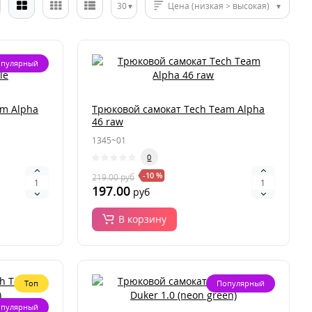
30
Цена (низкая > высокая)
пулярный
am Alpha
Трюковой самокат Tech Team Alpha
46 raw
1345~01
0
-10 %
219.00
руб
197.00
руб
В корзину
Топ
Популярный
пулярный