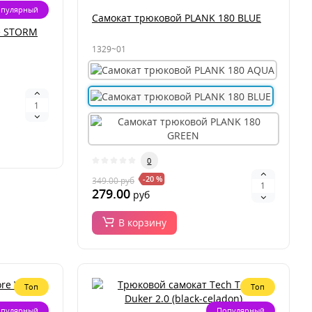
пулярный
Самокат трюковой PLANK 180 BLUE
e STORM
1329~01
0
-20 %
349.00
руб
279.00
руб
В корзину
Топ
Топ
пулярный
Популярный