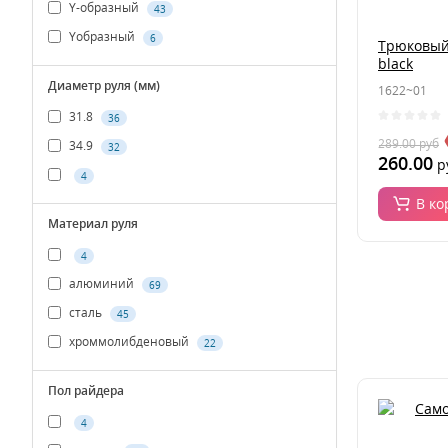
Y-образный
43
Yобразный
6
Трюковый 
black
Диаметр руля (мм)
1622~01
31.8
36
289.00
руб
34.9
32
260.00
р
4
В ко
Материал руля
4
алюминий
69
сталь
45
хроммолибденовый
22
Пол райдера
4