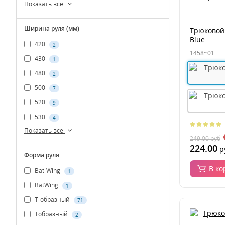
Показать все
Ширина руля (мм)
Трюковой 
Blue
420
2
1458~01
430
1
480
2
500
7
520
9
530
4
Показать все
249.00
руб
224.00
р
Форма руля
В ко
Bat-Wing
1
BatWing
1
T-образный
71
Tобразный
2