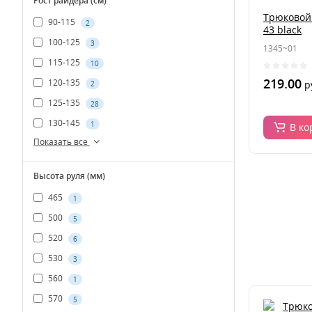
Рост райдера (см)
Трюковой 
90-115
2
43 black
100-125
3
1345~01
115-125
10
219.00
120-135
р
2
125-135
28
130-145
1
В ко
Показать все
Высота руля (мм)
465
1
500
5
520
6
530
3
560
1
570
5