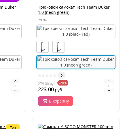
am Duker
Трюковой самокат Tech Team Duker
1.0 (neon green)
2976-
0
-20 %
279.00
руб
223.00
руб
В корзину
Топ