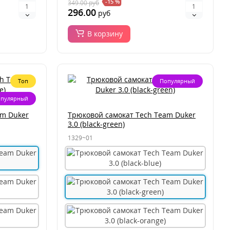
-15 %
349.00
руб
296.00
руб
В корзину
Топ
Популярный
пулярный
am Duker
Трюковой самокат Tech Team Duker
3.0 (black-green)
1329~01