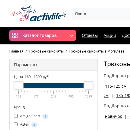
Отзывы
Акции
Дос
Каталог товаров
Главная
Трюковые самокаты
Трюковые самокаты в Могилеве
Трюковы
Параметры
Подбор по р
Цена
169
-
1399
руб
115-125 см
см
|
185-19
169
176
248
495
1399
Подбор по о
Бренд
новичок
|
Amigo Sport
1
Aztek
5