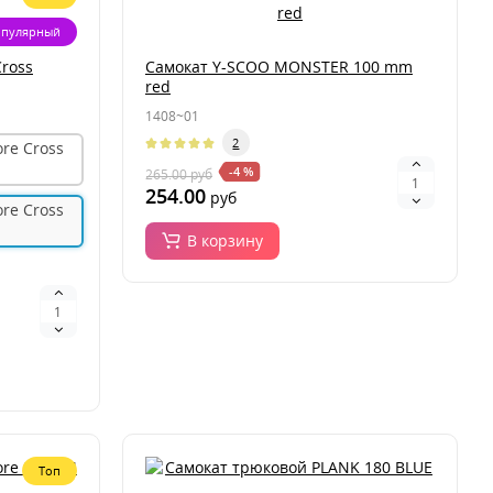
пулярный
Cross
Самокат Y-SCOO MONSTER 100 mm
red
1408~01
2
-4 %
265.00
руб
254.00
руб
В корзину
Топ