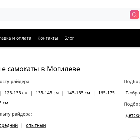
тавка и оплата
Контакты
Блог
е самокаты в Могилеве
осту райдера:
Подбор
|
125-135 см
|
135-145 см
|
145-155 см
|
165-175
T-обр
5 см
Подбор
пыту райдера:
Детск
средний
|
опытный