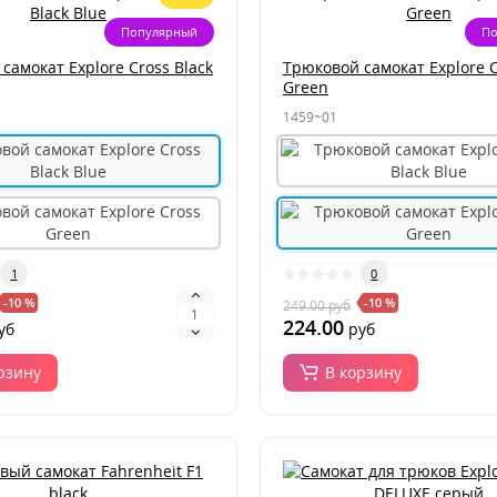
Популярный
По
самокат Explore Cross Black
Трюковой самокат Explore 
Green
1459~01
1
0
-10 %
-10 %
249.00
руб
224.00
уб
руб
рзину
В корзину