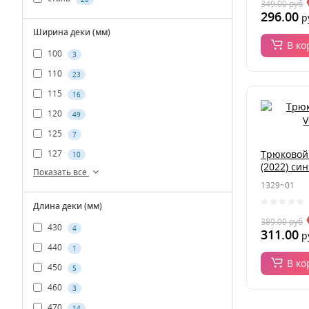
349.00
руб
296.00
р
Ширина деки (мм)
В ко
100
3
110
23
115
16
120
49
125
7
Трюковой
127
10
(2022) си
Показать все
1329~01
Длина деки (мм)
389.00
руб
430
4
311.00
р
440
1
В ко
450
5
460
3
470
14