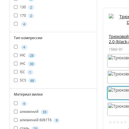
130
2
170
2
4
Трюковой
Тип компрессии
2.0 (black-
4
1584~01
HIC
28
IHC
30
ISC
1
SCS
68
Материал вилки
4
алюминий
33
алюминий 6061T6
9
сталь
20