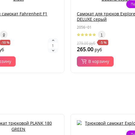
По
самокат Fahrenheit F1
Самокат для трюков Explor
DELUXE серый
2056~01
0
1
-10 %
-5 %
279.00
руб
265.00
уб
руб
рзину
В корзину
По