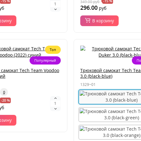
-15 %
-15 %
349.00
руб
296.00
уб
руб
рзину
В корзину
Топ
Популярный
По
 самокат Tech Team Voodoo
Трюковой самокат Tech Te
ний
3.0 (black-blue)
1329~01
0
-20 %
уб
рзину