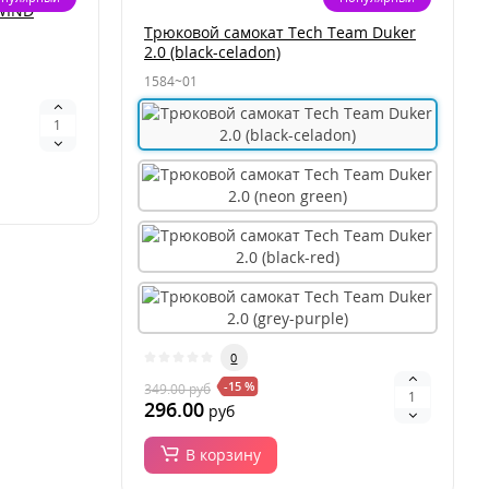
 WIND
Трюковой самокат Tech Team Duker
2.0 (black-celadon)
1584~01
0
-15 %
349.00
руб
296.00
руб
В корзину