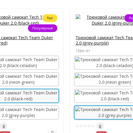
Топ
По
Популярный
 самокат Tech Team Duker
Трюковой самокат Tech Te
red)
2.0 (grey-purple)
1584~01
0
0