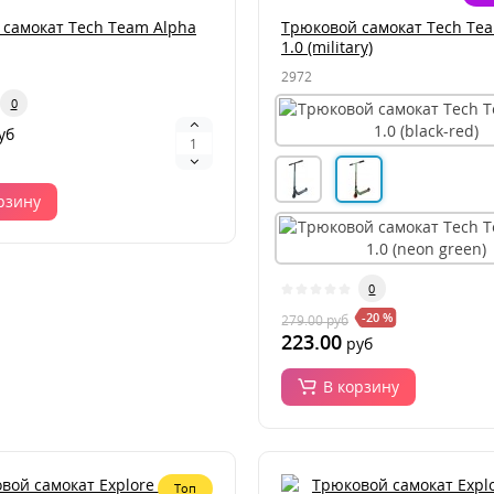
самокат Tech Team Alpha
Трюковой самокат Tech Te
1.0 (military)
2972
0
уб
рзину
0
-20 %
279.00
руб
223.00
руб
В корзину
Топ